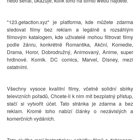
nebo seriál, ukazuje, kolik toho na tomto webu najdete.
"123.getaction.xyz" je platforma, kde můžete zdarma
sledovat filmy bez reklam a legálně s rozsáhlým
filmovým katalogem, kde uživatelé mohou filtrovat filmy
podle žánru, konkrétně Romantika, Akční, Komedie,
Drama, Horor, Dobrodružný, Animovaný, Anime, super
hrdinové. Komik. DC comics, Marvel, Disney, mezi
ostatními.
Všechny vysoce kvalitní filmy, včetně solidní sbírky
televizních pořadů, Chcete-li k nim mít bezplatný přístup,
stačí si vytvořit účet. Tato stránka je zdarma a bez
reklam. Kromě toho nabízí články o nezávislých a
komerčních vydáních.