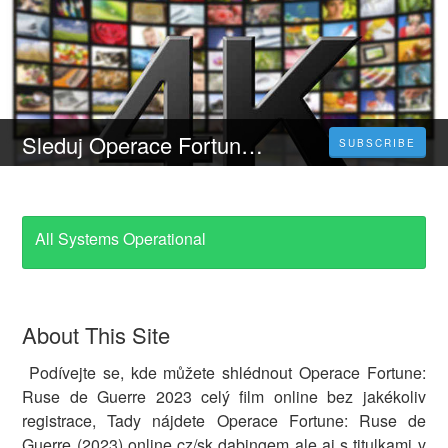
Sleduj Operace Fortune: Ruse de Guerre - Celý Film Online 2023 Česky CZ DABING HD
SUBSCRIBE
All Systems Operational
About This Site
Podívejte se, kde můžete shlédnout Operace Fortune:
Ruse de Guerre 2023 celý film online bez jakékoliv
registrace, Tady nájdete Operace Fortune: Ruse de
Guerre (2023) online cz/sk dabingem ale aj s titulkami v