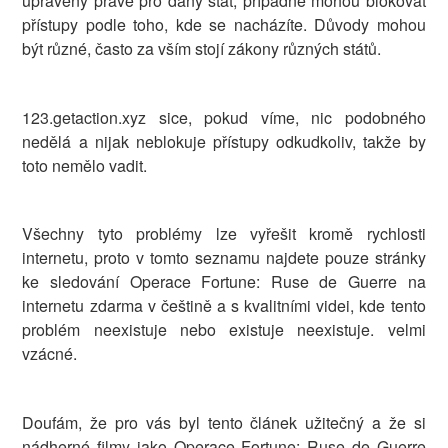
upravený právě pro daný stát, případně mohou blokovat
přístupy podle toho, kde se nacházíte. Důvody mohou
být různé, často za vším stojí zákony různých států.
123.getaction.xyz sice, pokud víme, nic podobného
nedělá a nijak neblokuje přístupy odkudkoliv, takže by
toto nemělo vadit.
Všechny tyto problémy lze vyřešit kromě rychlosti
internetu, proto v tomto seznamu najdete pouze stránky
ke sledování Operace Fortune: Ruse de Guerre na
internetu zdarma v češtině a s kvalitními videi, kde tento
problém neexistuje nebo existuje neexistuje. velmi
vzácné.
Doufám, že pro vás byl tento článek užitečný a že si
nádherné filmy jako Operace Fortune: Ruse de Guerre