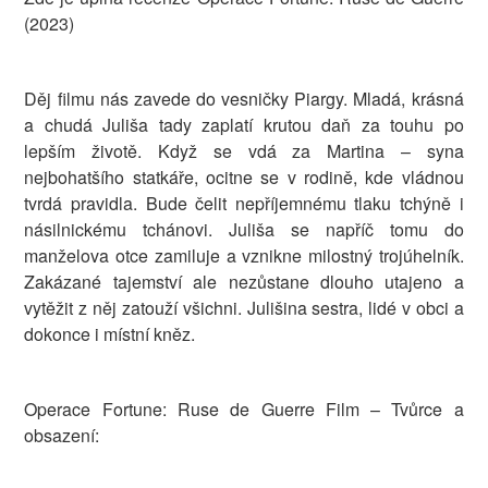
(2023)
Děj filmu nás zavede do vesničky Piargy. Mladá, krásná
a chudá Juliša tady zaplatí krutou daň za touhu po
lepším životě. Když se vdá za Martina – syna
nejbohatšího statkáře, ocitne se v rodině, kde vládnou
tvrdá pravidla. Bude čelit nepříjemnému tlaku tchýně i
násilnickému tchánovi. Juliša se napříč tomu do
manželova otce zamiluje a vznikne milostný trojúhelník.
Zakázané tajemství ale nezůstane dlouho utajeno a
vytěžit z něj zatouží všichni. Julišina sestra, lidé v obci a
dokonce i místní kněz.
Operace Fortune: Ruse de Guerre Film – Tvůrce a
obsazení: